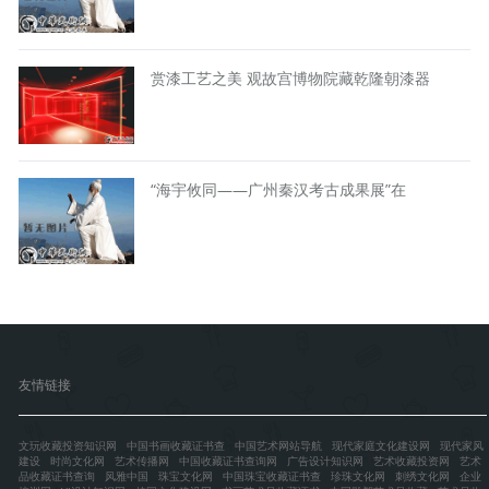
赏漆工艺之美 观故宫博物院藏乾隆朝漆器
“海宇攸同——广州秦汉考古成果展”在
友情链接
文玩收藏投资知识网
中国书画收藏证书查
中国艺术网站导航
现代家庭文化建设网
现代家风
建设
时尚文化网
艺术传播网
中国收藏证书查询网
广告设计知识网
艺术收藏投资网
艺术
品收藏证书查询
风雅中国
珠宝文化网
中国珠宝收藏证书查
珍珠文化网
刺绣文化网
企业