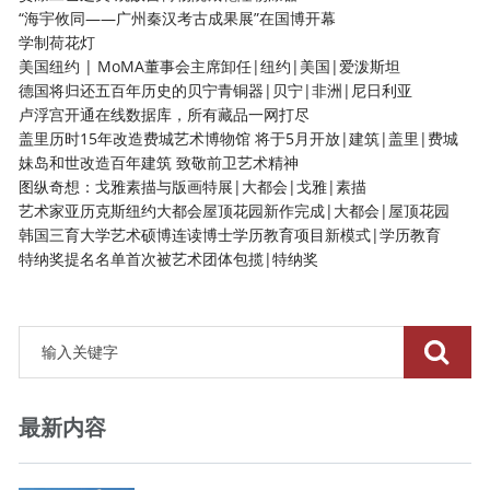
“海宇攸同——广州秦汉考古成果展”在国博开幕
学制荷花灯
美国纽约 | MoMA董事会主席卸任|纽约|美国|爱泼斯坦
德国将归还五百年历史的贝宁青铜器|贝宁|非洲|尼日利亚
卢浮宫开通在线数据库，所有藏品一网打尽
盖里历时15年改造费城艺术博物馆 将于5月开放|建筑|盖里|费城
妹岛和世改造百年建筑 致敬前卫艺术精神
图纵奇想：戈雅素描与版画特展|大都会|戈雅|素描
艺术家亚历克斯纽约大都会屋顶花园新作完成|大都会|屋顶花园
韩国三育大学艺术硕博连读博士学历教育项目新模式|学历教育
特纳奖提名名单首次被艺术团体包揽|特纳奖
最新内容