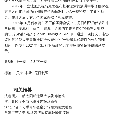
夺的文化遗产的考验。关于殖民掠夺的辩论已持续了数十年。
2017年，当法国总统马克龙在布基纳法索的演讲中承诺确保在
五年之内将法国的非洲遗产还给非洲时，这一辩论获得了新的动
力。在那之后，有几个国家采取了相应措施。
2018年10月份在荷兰召开的国际会议上，尼日利亚的代表和来
自德国、奥地利、荷兰、瑞典、英国的主要博物馆的领导人组成
的“贝宁对话小组”（Benin Dialogue Group）通过一项协议，该协
议同意将使贝宁青铜器历史收藏中的“一些最具代表性的作品”暂时
归还，以便为2021年尼日利亚新建的贝宁皇家博物馆提供陈列展
示。
共3页:
上一页
1
2
3
下一页
标签：
贝宁
非洲
尼日利亚
相关推荐
法老胡夫一艘太阳船迁至大埃及博物馆
河北井陉：创新木雕技艺传承非遗
河北邢台：巧手青年变废弃轮胎为创意雕塑
赏漆工艺之美 观故宫博物院藏乾隆朝漆器