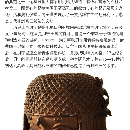
的典范之一。这类雕塑大都采用失蜡法铸造，装饰在宫殿的立柱和
横梁上，图案有的是赞美国王至高无上的权力，有的是记录贝宁宫
廷生活和典礼仪式，向全世界展示了一支活跃在古代尼日利亚，也
是古代非洲高度发达的文明。
历史上的贝宁是指现尼日利亚境内南部近海的贝宁城区，在公
元15世纪时，这里是贝宁王国的首府，也是一个非常善于铸造铜器
和制造木器的城邦。1280年，为了帮助贝宁用青铜铸造雕刻品，伊
费国王派铸工专门传授这种技术。贝宁王国从伊费获得铸造术之
后，在贝宁城建立起青铜铸造作坊，并形成独特的风格。13世纪以
后，贝宁的青铜雕刻在逐步演变成一种宫廷艺术，并在15—16世纪
初达到高峰，其雕刻和浮雕的制作业已超过了当时欧洲的水平。