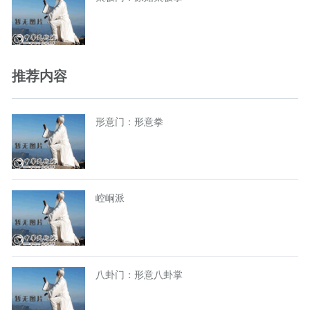
推荐内容
形意门：形意拳
崆峒派
八卦门：形意八卦掌