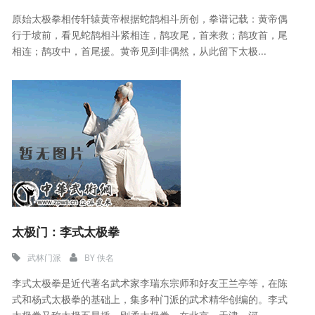
原始太极拳相传轩辕黄帝根据蛇鹊相斗所创，拳谱记载：黄帝偶
行于坡前，看见蛇鹊相斗紧相连，鹊攻尾，首来救；鹊攻首，尾
相连；鹊攻中，首尾援。黄帝见到非偶然，从此留下太极...
太极门：李式太极拳
武林门派
BY
佚名
李式太极拳是近代著名武术家李瑞东宗师和好友王兰亭等，在陈
式和杨式太极拳的基础上，集多种门派的武术精华创编的。李式