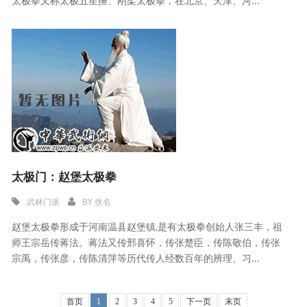
太极拳又称太极五星捶、刚柔太极拳，在北京、天津、河...
太极门：赵堡太极拳
武林门派
BY
佚名
赵堡太极拳形成于河南温县赵堡镇,是有太极拳创始人张三丰，祖
师王宗岳传蒋法。蒋法又传邢喜怀，传张楚臣，传陈敬伯，传张
宗禹，传张彦，传陈清萍等历代传人经数百年的辨理、习...
首页
1
2
3
4
5
下一页
末页