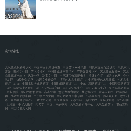
友情链接
文玩收藏投资知识网
中国书画收藏证书查
中国艺术网站导航
现代家庭文化建设网
现代家风
建设
时尚文化网
艺术传播网
中国收藏证书查询网
广告设计知识网
艺术收藏投资网
艺术
品收藏证书查询
风雅中国
珠宝文化网
中国珠宝收藏证书查
珍珠文化网
刺绣文化网
企业
培训网
VI设计知识网
校园文化建设网
书画艺术品收藏证书
中国雕塑艺术品收藏
艺术品收
藏证书查询
中国书法大典收藏证
中国油画收藏证书查
中华书画收藏证书查
中国瓷器收藏证
书查
国际珠宝收藏证书查
中小学教育网
学习力训练中心
学习力教育中心
旅游风景名胜网
家长学院
学习力教育智库
高考智库
意志力教育学院
梦想方程式
营销策划网
时尚休闲
网
世界童话故事网
中小学生作文网
学习力教育专家余建
小说大全网
休闲娱乐网
思维训
练
家庭教育顶层设计
爱情文化网
中国兰花网
科技前沿
趣味地理
周易预测网
宝岛期刊
思维谷
中华人物谱
高考季
中国民间故事网
天赋教育研究中心
天赋教育前沿
书画交易
网
中国民俗文化网