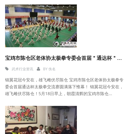
宝鸡市陈仓区老体协太极拳专委会首届＂通达杯＂太极拳交流赛圆满落下惟幕
武术行业资讯
BY
佚名
锦翼花冠今安在，雄飞雌伏尽陈仓 宝鸡市陈仓区老体协太极拳专
委会首届通达杯太极拳交流赛圆满落下惟幕！ 锦翼花冠今安在，
雄飞雌伏尽陈仓！5月18日早上，朝霞清辉的宝鸡市陈仓...