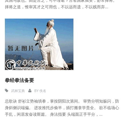
其国与敌也。由是言之，可不谨诸？古者国家虽安，必常择将。
择将之道，惟审其才之可用也，不以远而遗，不以贱而弃...
拳经拳法备要
武林宝典
BY
佚名
总歌诀 舒衫立势袖填拳，掌按阴阳次第间。 审势分明知躲闪，防
身斜侧识端偏。 进攻推托步偷半，插打搬拿学贵全。 欲不临场心
手乱，闲居发奋读斯篇。 身法指要 头端面正手平分，...