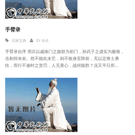
手臂录
武林宝典
BY
佚名
手臂录自序 用兵以戚南门之旗鼓为初门，孙武子之虚实为极致，
击刺抑末矣。然不能此末艺，则不敢身至阵前，无以定将士勇
怯，而行不逾时之赏罚，人无畏心，战何能胜？况又平日所...