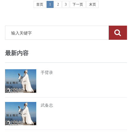
首页
1
2
3
下一页
末页
最新内容
手臂录
武备志