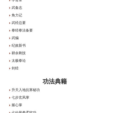
武备志
角力记
武经总要
拳经拳法备要
武编
纪效新书
耕余剩技
太极拳论
剑经
功法典籍
升天入地抗寒秘功
七步玄风掌
摧心掌
七仙形拳柔软功