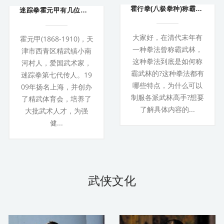
霍行拳(八极拳种)称霸武林
迷踪拳霍元甲有几位弟子 陈真历史原型是
大家好，在清代末年有
霍元甲(1868-1910)，天
一种拳法曾称霸武林，
津市西青区精武镇小南
这种拳法到底是如何称
河村人，爱国武术家，
霸武林的?这种拳法都有
迷踪拳第七代传人。19
哪些特点，为什么可以
09年扬名上海，并创办
制服各派武林高手?想要
了精武体育会，培养了
了解具体内容的...
大批武术人才，为强
健...
武侠文化