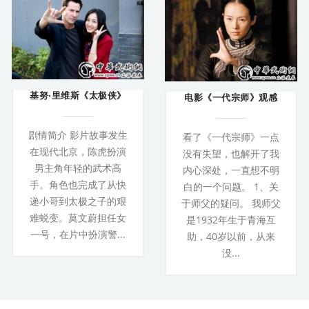
基努·里维斯《太极侠》
电影《一代宗师》观感
剧情简介 影片故事发生
看了《一代宗师》一点
在现代北京，陈虎扮演
没有失望，也解开了我
男主角年轻的武术高
内心深处，一直想不明
手。角色也完成了从快
白的一个问题。 1、关
递小哥到太极之子的艰
于师父的疑问。 我师父
难蜕变。莫文蔚担任女
是1932年生于青海互
一号，在片中扮演警...
助，40岁以前，从来
没...