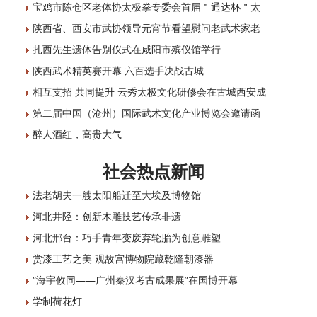
宝鸡市陈仓区老体协太极拳专委会首届＂通达杯＂太
陕西省、西安市武协领导元宵节看望慰问老武术家老
扎西先生遗体告别仪式在咸阳市殡仪馆举行
陕西武术精英赛开幕 六百选手决战古城
相互支招 共同提升 云秀太极文化研修会在古城西安成
第二届中国（沧州）国际武术文化产业博览会邀请函
醉人酒红，高贵大气
社会热点新闻
法老胡夫一艘太阳船迁至大埃及博物馆
河北井陉：创新木雕技艺传承非遗
河北邢台：巧手青年变废弃轮胎为创意雕塑
赏漆工艺之美 观故宫博物院藏乾隆朝漆器
“海宇攸同——广州秦汉考古成果展”在国博开幕
学制荷花灯