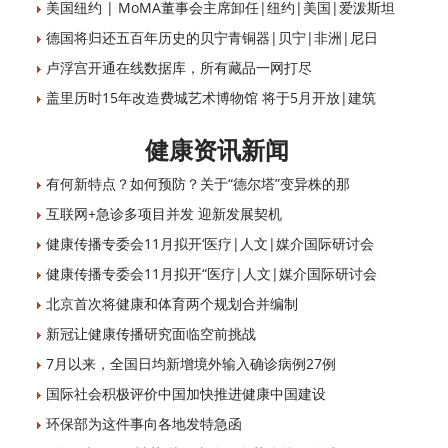
美国纽约 | MoMA董事会主席卸任|纽约|美国|爱泼斯坦
德国将归还五百年历史的贝宁青铜器|贝宁|非洲|尼日
卢浮宫开通在线数据库，所有藏品一网打尽
盖里历时15年改造费城艺术博物馆 将于5月开放|建筑
健康资讯新闻
有何新特点？如何预防？关于“德尔塔”变异株的那
互联网+急诊多项目并发 迎新发展契机
健康传播专委会11月拟开‘医疗|人文|媒介国际研讨会
健康传播专委会11月拟开“医疗|人文|媒介国际研讨会
北京首次将健康和体育两个规划合并编制
新冠让健康传播研究面临空前挑战
7月以来，全国日均新增境外输入确诊病例27例
国际社会积极评价中国加快推进健康中国建设
环保部为这件事向各地发特急函