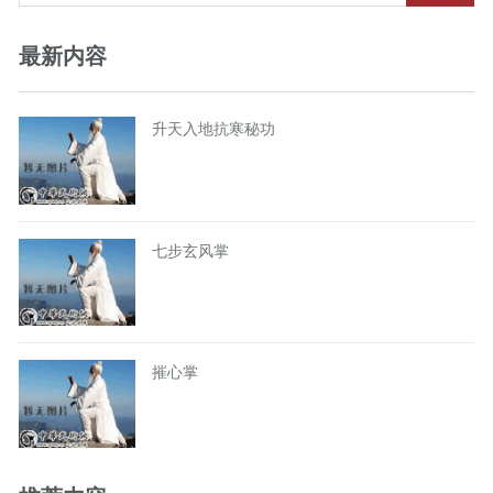
最新内容
升天入地抗寒秘功
七步玄风掌
摧心掌