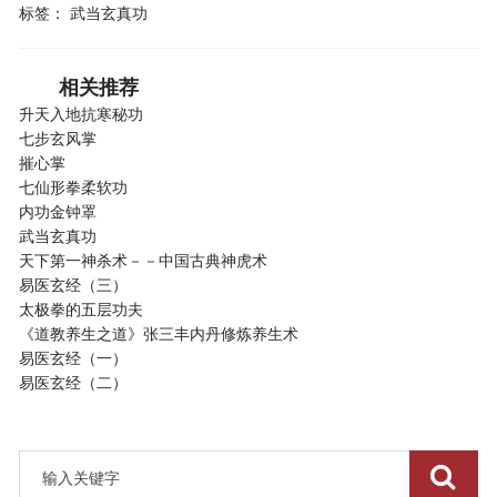
标签：
武当玄真功
相关推荐
升天入地抗寒秘功
七步玄风掌
摧心掌
七仙形拳柔软功
内功金钟罩
武当玄真功
天下第一神杀术－－中国古典神虎术
易医玄经（三）
太极拳的五层功夫
《道教养生之道》张三丰内丹修炼养生术
易医玄经（一）
易医玄经（二）