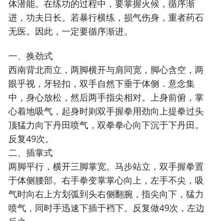
体潜能。在练功的过程中，要掌握火候，循序渐
进，功夫日长。若暴行横练，损气伤身，重者药石
无医。因此，一定要循序渐进。
一、换劲式
西南背北而立，两脚横开与肩同宽，脚心含空，两
眼乎视，牙轻扣，双手自然下垂于体侧．意念集
中，身心放松，然后两手指尖相对。上身前俯，掌
心着地吸气，起身时则双手握拳用劲向上提拳过头
顶猛力向下丹田喷气，双拳拳心向下沉于下丹田。
反复49次。
二、插掌式
两脚平行，横开三脚掌宽。马步站立，双手握拳置
于体侧腰部。右手拳变掌掌心向上，左手不尖，吸
气时向右上方划弧到头右侧翻腕，指尖向下，猛力
喷气，同时手迅速下插于裆下。反复做49次，左边