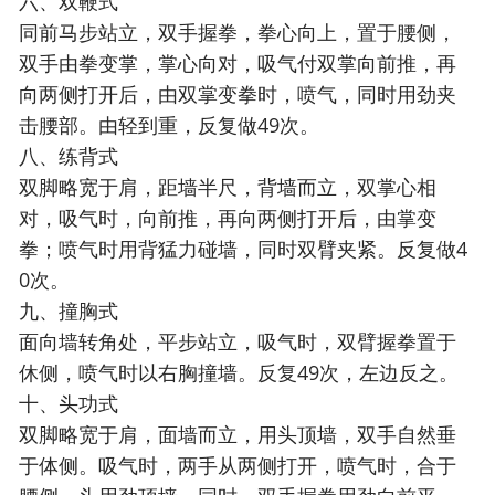
六、双鞭式
同前马步站立，双手握拳，拳心向上，置于腰侧，
双手由拳变掌，掌心向对，吸气付双掌向前推，再
向两侧打开后，由双掌变拳时，喷气，同时用劲夹
击腰部。由轻到重，反复做49次。
八、练背式
双脚略宽于肩，距墙半尺，背墙而立，双掌心相
对，吸气时，向前推，再向两侧打开后，由掌变
拳；喷气时用背猛力碰墙，同时双臂夹紧。反复做4
0次。
九、撞胸式
面向墙转角处，平步站立，吸气时，双臂握拳置于
休侧，喷气时以右胸撞墙。反复49次，左边反之。
十、头功式
双脚略宽于肩，面墙而立，用头顶墙，双手自然垂
于体侧。吸气时，两手从两侧打开，喷气时，合于