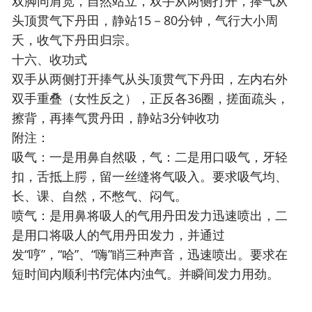
双脚同肩宽，自然站立，双手从两侧打开，捧气从
头顶贯气下丹田，静站15－80分钟，气行大小周
夭，收气下丹田归宗。
十六、收功式
双手从两侧打开捧气从头顶贯气下丹田，左内右外
双手重叠（女性反之），正反各36圈，搓面疏头，
擦背，再捧气贯丹田，静站3分钟收功
附注：
吸气：一是用鼻自然吸，气：二是用口吸气，牙轻
扣，舌抵上腭，留一丝缝将气吸入。要求吸气均、
长、课、自然，不憋气、闷气。
喷气：是用鼻将吸人的气用丹田发力迅速喷出，二
是用口将吸人的气用丹田发力，并通过
发“哼”，“哈”、“嗨”睄三种声音，迅速喷出。要求在
短时间内顺利书f完体内浊气。并瞬间发力用劲。