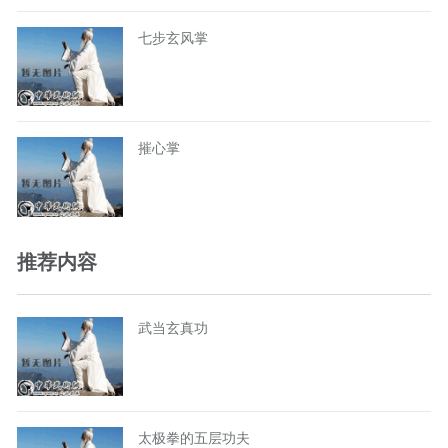
七步玄风掌
摧心掌
推荐内容
武当玄真功
太极拳的五层功夫