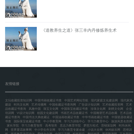
《道教养生之道》张三丰内丹修炼养生术
友情链接
文玩收藏投资知识网
中国书画收藏证书查
中国艺术网站导航
现代家庭文化建设网
现代家风
建设
时尚文化网
艺术传播网
中国收藏证书查询网
广告设计知识网
艺术收藏投资网
艺术
品收藏证书查询
风雅中国
珠宝文化网
中国珠宝收藏证书查
珍珠文化网
刺绣文化网
企业
培训网
VI设计知识网
校园文化建设网
书画艺术品收藏证书
中国雕塑艺术品收藏
艺术品收
藏证书查询
中国书法大典收藏证
中国油画收藏证书查
中华书画收藏证书查
中国瓷器收藏证
书查
国际珠宝收藏证书查
中小学教育网
学习力训练中心
学习力教育中心
旅游风景名胜网
家长学院
学习力教育智库
高考智库
意志力教育学院
梦想方程式
营销策划网
时尚休闲
网
世界童话故事网
中小学生作文网
学习力教育专家余建
小说大全网
休闲娱乐网
思维训
练
家庭教育顶层设计
爱情文化网
中国兰花网
科技前沿
趣味地理
周易预测网
宝岛期刊