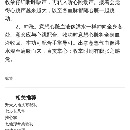
收敛仔细听呼吸声．再转入听心跳动声。接着会觉
得心跳声越来越大，以至各血脉都随心脏一起跳
动。
2、冲涨。意想心脏血液像洪水一样冲向全身各
处。意念应与心跳配合。收功时意想心脏将全身血
液收回。本功可配合手掌导引。出拳意想气血像洪
水般至肩腋而来，直贯掌心；收掌时则有膨胀之感
觉。
标签：
相关推荐
升天入地抗寒秘功
七步玄风掌
摧心掌
七仙形拳柔软功