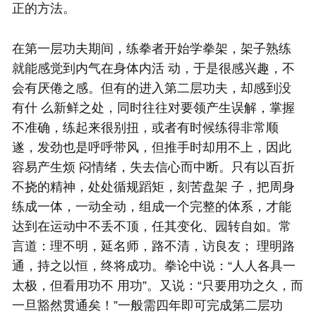
正的方法。
在第一层功夫期间，练拳者开始学拳架，架子熟练
就能感觉到内气在身体内活 动，于是很感兴趣，不
会有厌倦之感。但有的进入第二层功夫，却感到没
有什 么新鲜之处，同时往往对要领产生误解，掌握
不准确，练起来很别扭，或者有时候练得非常顺
遂，发劲也是呼呼带风，但推手时却用不上，因此
容易产生烦 闷情绪，失去信心而中断。只有以百折
不挠的精神，处处循规蹈矩，刻苦盘架 子，把周身
练成一体，一动全动，组成一个完整的体系，才能
达到在运动中不丢不顶，任其变化、园转自如。常
言道：理不明，延名师，路不清，访良友； 理明路
通，持之以恒，终将成功。拳论中说：“人人各具一
太极，但看用功不 用功”。又说：“只要用功之久，而
一旦豁然贯通矣！”一般需四年即可完成第二层功