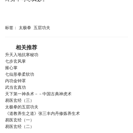
标签：
太极拳
五层功夫
相关推荐
升天入地抗寒秘功
七步玄风掌
摧心掌
七仙形拳柔软功
内功金钟罩
武当玄真功
天下第一神杀术－－中国古典神虎术
易医玄经（三）
太极拳的五层功夫
《道教养生之道》张三丰内丹修炼养生术
易医玄经（一）
易医玄经（二）