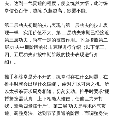
夫。达到一气贯通的程度，便会恍然大悟，此时练
拳信心百倍，越练 兴趣越高，欲罢不能。
第二层功夫初期的技击表现与第一层功夫的技击表
现一样，实用价值不大。第 二层功夫末期已经接近
第三层功夫，尚有一定的技击作用。下面按照第二
层功 夫中期阶段的技击表现进行介绍（以下第三、
四、五层功夫都按中期阶段的技击表现进行介
绍）。
推手和练拳是分不开的，练拳时存在什么问题，在
推手时就会出现什么破绽， 给对方以可乘之机。所
以
太极拳
要求周身相随，切勿妄动。推手时要求“棚
捋挤按需认真，上下相随人难侵，任他巨力来打
我，牵动四量拨千斤”。第二层 功夫是寻求内气贯
通、调整身法、达到节节贯通的阶段，而调整身法