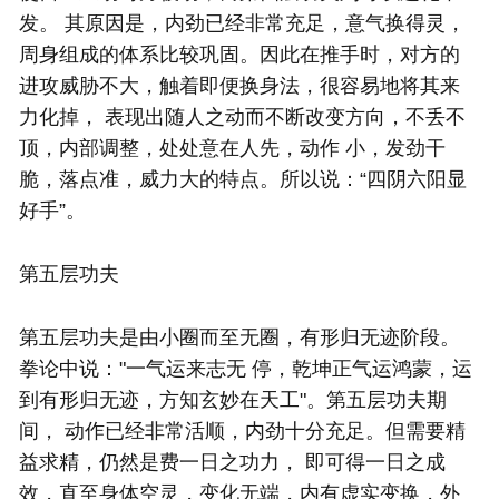
发。 其原因是，内劲已经非常充足，意气换得灵，
周身组成的体系比较巩固。因此在推手时，对方的
进攻威胁不大，触着即便换身法，很容易地将其来
力化掉， 表现出随人之动而不断改变方向，不丢不
顶，内部调整，处处意在人先，动作 小，发劲干
脆，落点准，威力大的特点。所以说：“四阴六阳显
好手”。
第五层功夫
第五层功夫是由小圈而至无圈，有形归无迹阶段。
拳论中说："一气运来志无 停，乾坤正气运鸿蒙，运
到有形归无迹，方知玄妙在天工"。第五层功夫期
间， 动作已经非常活顺，内劲十分充足。但需要精
益求精，仍然是费一日之功力， 即可得一日之成
效，直至身体空灵，变化无端，内有虚实变换，外