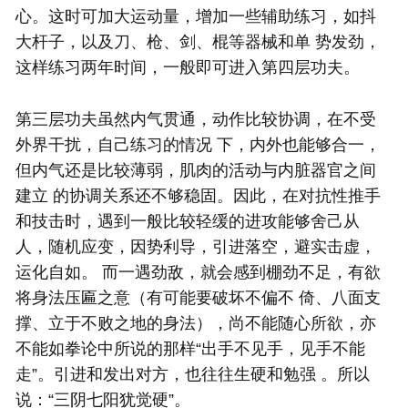
心。这时可加大运动量，增加一些辅助练习，如抖
大杆子，以及刀、枪、剑、棍等器械和单 势发劲，
这样练习两年时间，一般即可进入第四层功夫。
第三层功夫虽然内气贯通，动作比较协调，在不受
外界干扰，自己练习的情况 下，内外也能够合一，
但内气还是比较薄弱，肌肉的活动与内脏器官之间
建立 的协调关系还不够稳固。因此，在对抗性推手
和技击时，遇到一般比较轻缓的进攻能够舍己从
人，随机应变，因势利导，引进落空，避实击虚，
运化自如。 而一遇劲敌，就会感到棚劲不足，有欲
将身法压匾之意（有可能要破坏不偏不 倚、八面支
撑、立于不败之地的身法），尚不能随心所欲，亦
不能如拳论中所说的那样“出手不见手，见手不能
走”。引进和发出对方，也往往生硬和勉强 。所以
说：“三阴七阳犹觉硬”。