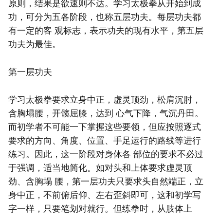
原则，结果是欲速则不达。学习太极拳从开始到成
功，可分为五各阶段，也称五层功夫。每层功夫都
有一定的客 观标志，表示功夫的现有水平，第五层
功夫为最佳。
第一层功夫
学习
太极拳
要求立身中正，虚灵顶劲，松肩沉肘，
含胸塌腰，开髋屈膝，达到 心气下降，气沉丹田。
而初学者不可能一下掌握这些要领，但应按照逐式
要求的方向、角度、位置、手足运行的路线等进行
练习。因此，这一阶段对身体各 部位的要求不必过
于强调，适当地简化。如对头和上体要求虚灵顶
劲、含胸塌 腰，第一层功夫只要求头自然端正，立
身中正，不前俯后仰、左右歪斜即可，这和初学写
字一样，只要笔划对就行。但练拳时，从肢体上