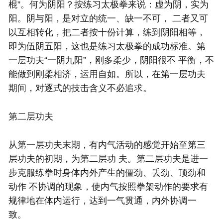
棍”。何为阴阳？按练习
太极拳
来说：虚为阴，实为
阳。阴与阳，是对立的统一、缺一不可， 二者又可
以互相转化，把二者按十份计算，练到阴阳相等，
即为伍阴五阳，这也是练习
太极拳
的成功标准。第
一层功夫“一阴九阳”，刚多柔少，阴阳很不 平衡，不
能做到刚柔相济，运用自如。所以，在第一层功夫
期间，对逐式的技击含义不必追求。
第二层功夫
从第一层功夫末期，有内气活动的感觉开始至第三
层功夫的初期，为第二层功 夫。第二层功夫是进一
步克服练拳时身体内外产生的僵劲、丢劲、顶劲和
动作 不协调的现象，使内气按照拳架动作的要求有
规律地在体内运行，达到一气贯通，内外协调一
致。