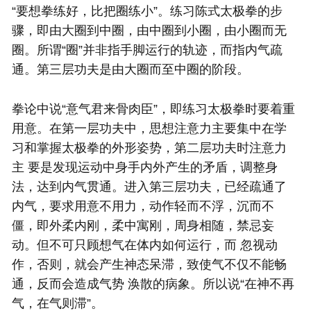
“要想拳练好，比把圈练小”。练习陈式
太极拳
的步
骤，即由大圈到中圈，由中圈到小圈，由小圈而无
圈。所谓“圈”并非指手脚运行的轨迹，而指内气疏
通。第三层功夫是由大圈而至中圈的阶段。
拳论中说“意气君来骨肉臣”，即练习
太极拳
时要着重
用意。在第一层功夫中，思想注意力主要集中在学
习和掌握
太极拳
的外形姿势，第二层功夫时注意力
主 要是发现运动中身手内外产生的矛盾，调整身
法，达到内气贯通。进入第三层功夫，已经疏通了
内气，要求用意不用力，动作轻而不浮，沉而不
僵，即外柔内刚，柔中寓刚，周身相随，禁忌妄
动。但不可只顾想气在体内如何运行，而 忽视动
作，否则，就会产生神态呆滞，致使气不仅不能畅
通，反而会造成气势 涣散的病象。所以说“在神不再
气，在气则滞”。