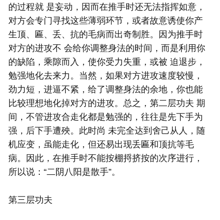
的过程就 是妄动，因而在推手时还无法指挥如意，
对方会专门寻找这些薄弱环节，或者故意诱使你产
生顶、匾、丢、抗的毛病而出奇制胜。因为推手时
对方的进攻不 会给你调整身法的时间，而是利用你
的缺陷，乘隙而入，使你受力失重，或被 迫退步，
勉强地化去来力。当然，如果对方进攻速度较慢，
劲力短，进逼不紧，给了调整身法的余地，你也能
比较理想地化掉对方的进攻。总之，第二层功夫 期
间，不管进攻合走化都是勉强的，往往是先下手为
强，后下手遭殃。此时尚 未完全达到舍己从人，随
机应变，虽能走化，但还易出现丢匾和顶抗等毛
病。因此，在推手时不能按棚捋挤按的次序进行，
所以说：“二阴八阳是散手”。
第三层功夫