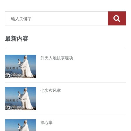
最新内容
升天入地抗寒秘功
七步玄风掌
摧心掌