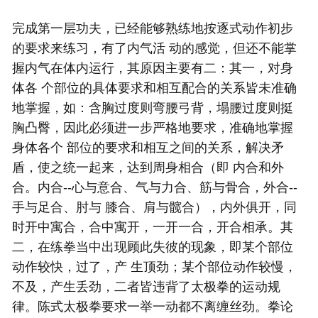
完成第一层功夫，已经能够熟练地按逐式动作初步
的要求来练习，有了内气活 动的感觉，但还不能掌
握内气在体内运行，其原因主要有二：其一，对身
体各 个部位的具体要求和相互配合的关系皆未准确
地掌握，如：含胸过度则弯腰弓背，塌腰过度则挺
胸凸臀，因此必须进一步严格地要求，准确地掌握
身体各个 部位的要求和相互之间的关系，解决矛
盾，使之统一起来，达到周身相合（即 内合和外
合。内合--心与意合、气与力合、筋与骨合，外合--
手与足合、肘与 膝合、肩与髋合），内外俱开，同
时开中寓合，合中寓开，一开一合，开合相承。其
二，在练拳当中出现顾此失彼的现象，即某个部位
动作较快，过了，产 生顶劲；某个部位动作较慢，
不及，产生丢劲，二者皆违背了
太极拳
的运动规
律。陈式
太极拳
要求一举一动都不离缠丝劲。拳论