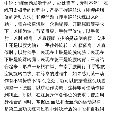
中说：“缠丝劲发源于肾， 处处皆有，无时不然”。在
练习
太极拳
的过程中，严格掌握缠丝法（即缠绕螺
旋的运动方法）和缠丝劲（即用缠丝法练出来的
劲），需在松肩沉肘、含胸塌腰、开髋屈膝等要求
下，以腰为轴，节节贯穿。手往里旋转，以手领
肘，以肘 领肩，以肩领腰（指的是该侧的腰，实质
上还是以腰为轴）；手往外旋转，以 腰催肩，以肩
催肘，以肘催手。表现在上肢是旋腕转膀，表现在
下肢是旋踝转腿，表现在躯干是旋腰转背，三者结
合起来，形成一条根在脚、主宰于腰而行 于手指的
空间旋转曲线。在练拳的过程中，如果感到某一动
作有不得势或不得 劲之处，就可以依据缠丝劲顺遂
调整一下腰腿，以求动作协调，这样即可使动作得
到纠正。所以，在注意身体各部位的要求，使之周
身相合的同时、掌握缠 丝法和缠丝劲的运动规律，
是第二层功夫练习过程中解决矛盾的手段和自我纠