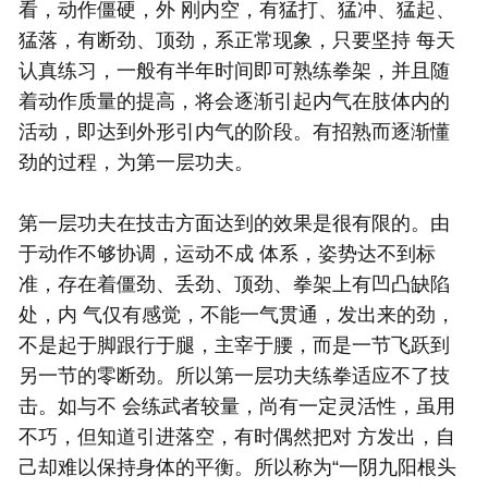
看，动作僵硬，外 刚内空，有猛打、猛冲、猛起、
猛落，有断劲、顶劲，系正常现象，只要坚持 每天
认真练习，一般有半年时间即可熟练拳架，并且随
着动作质量的提高，将会逐渐引起内气在肢体内的
活动，即达到外形引内气的阶段。有招熟而逐渐懂
劲的过程，为第一层功夫。
第一层功夫在技击方面达到的效果是很有限的。由
于动作不够协调，运动不成 体系，姿势达不到标
准，存在着僵劲、丢劲、顶劲、拳架上有凹凸缺陷
处，内 气仅有感觉，不能一气贯通，发出来的劲，
不是起于脚跟行于腿，主宰于腰，而是一节飞跃到
另一节的零断劲。所以第一层功夫练拳适应不了技
击。如与不 会练武者较量，尚有一定灵活性，虽用
不巧，但知道引进落空，有时偶然把对 方发出，自
己却难以保持身体的平衡。所以称为“一阴九阳根头