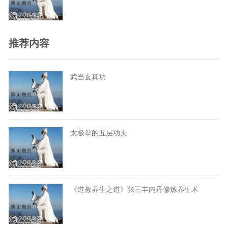
推荐内容
武当玄真功
太极拳的五层功夫
《道教养生之道》张三丰内丹修炼养生术