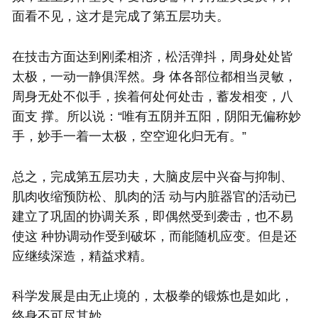
面看不见，这才是完成了第五层功夫。
在技击方面达到刚柔相济，松活弹抖，周身处处皆
太极，一动一静俱浑然。身 体各部位都相当灵敏，
周身无处不似手，挨着何处何处击，蓄发相变，八
面支 撑。所以说：“唯有五阴并五阳，阴阳无偏称妙
手，妙手一着一太极，空空迎化归无有。”
总之，完成第五层功夫，大脑皮层中兴奋与抑制、
肌肉收缩预防松、肌肉的活 动与内脏器官的活动已
建立了巩固的协调关系，即偶然受到袭击，也不易
使这 种协调动作受到破坏，而能随机应变。但是还
应继续深造，精益求精。
科学发展是由无止境的，
太极拳
的锻炼也是如此，
终身不可尽其妙。