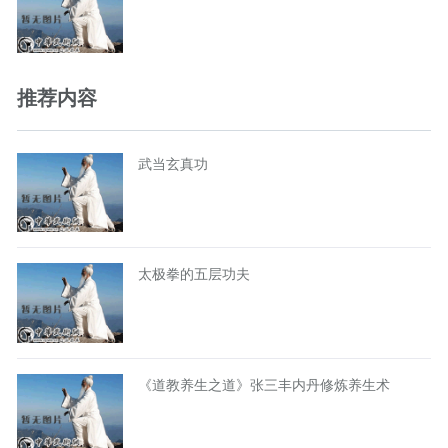
推荐内容
武当玄真功
太极拳的五层功夫
《道教养生之道》张三丰内丹修炼养生术