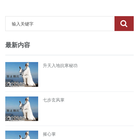
最新内容
升天入地抗寒秘功
七步玄风掌
摧心掌