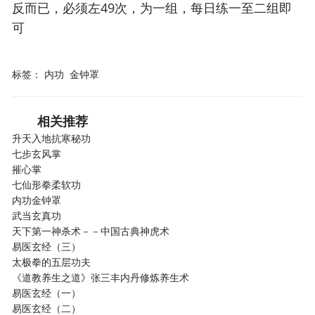
反而已，必须左49次，为一组，每日练一至二组即
可
标签：
内功
金钟罩
相关推荐
升天入地抗寒秘功
七步玄风掌
摧心掌
七仙形拳柔软功
内功金钟罩
武当玄真功
天下第一神杀术－－中国古典神虎术
易医玄经（三）
太极拳的五层功夫
《道教养生之道》张三丰内丹修炼养生术
易医玄经（一）
易医玄经（二）