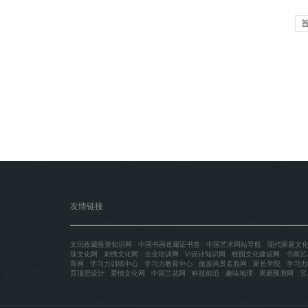
友情链接
文玩收藏投资知识网
中国书画收藏证书查
中国艺术网站导航
现代家庭文
珠文化网
刺绣文化网
企业培训网
VI设计知识网
校园文化建设网
书画艺
育网
学习力训练中心
学习力教育中心
旅游风景名胜网
家长学院
学习力
育顶层设计
爱情文化网
中国兰花网
科技前沿
趣味地理
周易预测网
宝