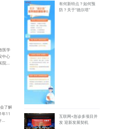
有何新特点？如何预
防？关于“德尔塔”
救医学
会议中心
...
会了解
年11
互联网+急诊多项目并
..
发 迎新发展契机