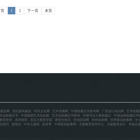
首页
1
2
下一页
末页
化建设网
现代家风建设
时尚文化网
艺术传播网
中国收藏证书查询网
广告设计知识网
艺术收藏
术品收藏证书
中国雕塑艺术品收藏
艺术品收藏证书查询
中国书法大典收藏证
中国油画收藏证书
教育智库
高考智库
意志力教育学院
梦想方程式
营销策划网
时尚休闲网
世界童话故事网
中
岛期刊
思维谷
中华人物谱
高考季
中国民间故事网
天赋教育研究中心
天赋教育前沿
书画交