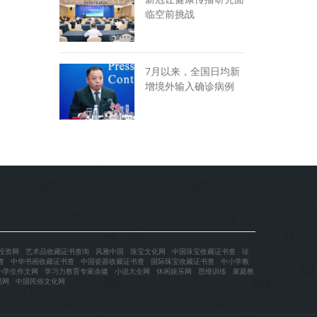
临空前挑战
7月以来，全国日均新
增境外输入确诊病例
投资网
艺术品收藏证书查询
风雅中国
珠宝文化网
中国珠宝收藏证书查
珍
查
中华书画收藏证书查
中国瓷器收藏证书查
国际珠宝收藏证书查
中小学教
小学生作文网
学习力教育专家余建
小说大全网
休闲娱乐网
思维训练
家庭教
易网
中国民俗文化网