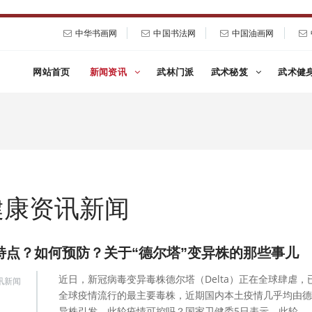
中华书画网
中国书法网
中国油画网
网站首页
新闻资讯
武林门派
武术秘笈
武术健
健康资讯新闻
特点？如何预防？关于“德尔塔”变异株的那些事儿
近日，新冠病毒变异毒株德尔塔（Delta）正在全球肆虐，
讯新闻
全球疫情流行的最主要毒株，近期国内本土疫情几乎均由德
异株引发。此轮疫情可控吗？国家卫健委5日表示，此轮...