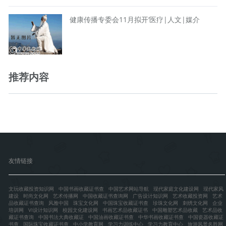
健康传播专委会11月拟开‘医疗|人文|媒介
推荐内容
友情链接
文玩收藏投资知识网
中国书画收藏证书查
中国艺术网站导航
现代家庭文化建设网
现代家风
建设
时尚文化网
艺术传播网
中国收藏证书查询网
广告设计知识网
艺术收藏投资网
艺术
品收藏证书查询
风雅中国
珠宝文化网
中国珠宝收藏证书查
珍珠文化网
刺绣文化网
企业
培训网
VI设计知识网
校园文化建设网
书画艺术品收藏证书
中国雕塑艺术品收藏
艺术品收
藏证书查询
中国书法大典收藏证
中国油画收藏证书查
中华书画收藏证书查
中国瓷器收藏证
书查
国际珠宝收藏证书查
中小学教育网
学习力训练中心
学习力教育中心
旅游风景名胜网