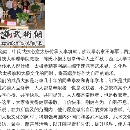
健，申氏武技心意太极传承人李凯斌，佛汉拳名家王海军，西
科技大学理学院教授、陈氏小架太极拳传承人王军秋，西北大学
拳传承人倪仕峰，太极拳精英网副主编李速腾等武术界、文化界
承太极拳和太极文化的同时，将高端美好作为自己的追求。
们的成员大多是习拳几十年的同辈拳友和青年学者，组织是共
重武德人品修养，人人都是奉献者，也是收获者。不是依靠某个
共享心得、共享快乐、共同提升。人人都是奉献者，也是收获者
在这里，大家将变得健康果敢、自信快乐、刚健有为、自强不息
说，在力所能及的范围内，他们愿意做出自己的探索与尝试。
和太极文化的同时，将加强与国内外同门和各武术团体、武术文
出访、聚会、慈善等活动，以开阔视野和见识，提升境界，使人