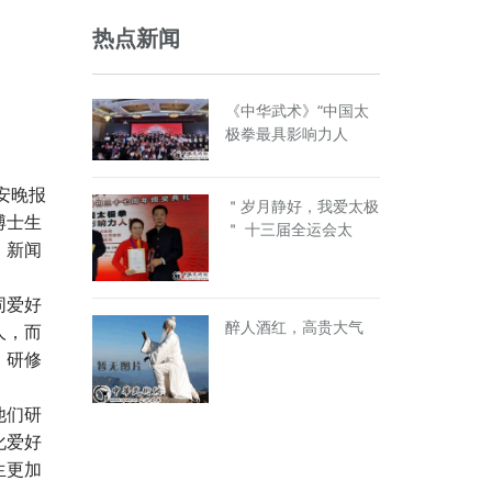
热点新闻
《中华武术》“中国太
极拳最具影响力人
安晚报
＂岁月静好，我爱太极
博士生
＂ 十三届全运会太
、新闻
同爱好
醉人酒红，高贵大气
人，而
。研修
。
他们研
化爱好
生更加