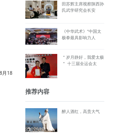
田苏辉主席视察陕西孙
氏武学研究会长安
《中华武术》“中国太
极拳最具影响力人
＂岁月静好，我爱太极
＂ 十三届全运会太
月18
推荐内容
醉人酒红，高贵大气