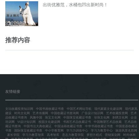
出街优雅范，水桶包凹出新时尚！
推荐内容
友情链接
文玩收藏投资知识网
中国书画收藏证书查
中国艺术网站导航
现代家庭文化建设网
现代家风
建设
时尚文化网
艺术传播网
中国收藏证书查询网
广告设计知识网
艺术收藏投资网
艺术
品收藏证书查询
风雅中国
珠宝文化网
中国珠宝收藏证书查
珍珠文化网
刺绣文化网
企业
培训网
VI设计知识网
校园文化建设网
书画艺术品收藏证书
中国雕塑艺术品收藏
艺术品收
藏证书查询
中国书法大典收藏证
中国油画收藏证书查
中华书画收藏证书查
中国瓷器收藏证
书查
国际珠宝收藏证书查
中小学教育网
学习力训练中心
学习力教育中心
旅游风景名胜网
家长学院
学习力教育智库
高考智库
意志力教育学院
梦想方程式
营销策划网
时尚休闲
网
世界童话故事网
中小学生作文网
学习力教育专家余建
小说大全网
休闲娱乐网
思维训