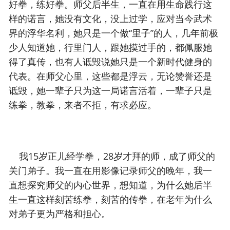
好拳，练好拳。师父后半生，一直在用生命践行这
样的诺言，她没有文化，没上过学，应对当今武术
界的浮华名利，她只是一个做“里子”的人，几年前极
少人知道她，行里门人，跟她摸过手的，都佩服她
得了真传，也有人诋毁说她只是一个新时代健身的
代表。在师父心里，这些都是浮云，无论赞誉还是
诋毁，她一辈子只为这一局诺言活着，一辈子只是
练拳，教拳，来者不拒，有求必应。
我15岁正儿经学拳，28岁才拜的师，成了师父的
关门弟子。我一直在用影像记录师父的晚年，我一
直想探究师父的内心世界，想知道，为什么她后半
生一直这样刻苦练拳，刻苦的传拳，在老年为什么
对弟子更为严格和担心。